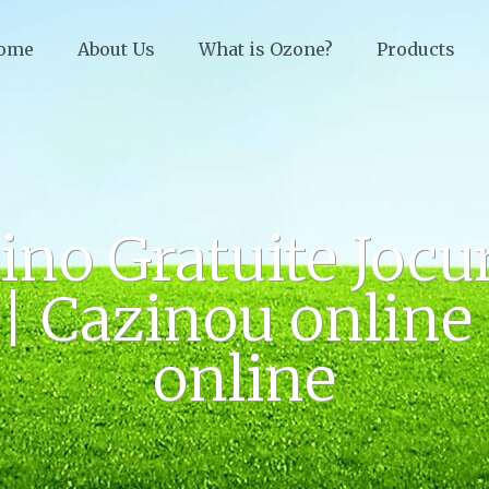
ome
About Us
What is Ozone?
Products
ino Gratuite Jocu
| Cazinou online
online