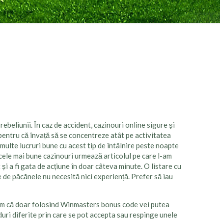
beliunii. În caz de accident, cazinouri online sigure și
e pentru că învață să se concentreze atât pe activitatea
e multe lucruri bune cu acest tip de întâlnire peste noapte
5 cele mai bune cazinouri urmează articolul pe care l-am
și a fi gata de acțiune în doar câteva minute. O listare cu
le de păcănele nu necesită nici experiență. Prefer să iau
intim că doar folosind Winmasters bonus code vei putea
duri diferite prin care se pot accepta sau respinge unele