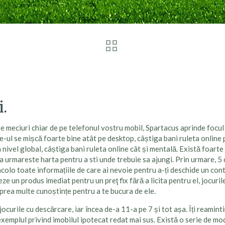
i.
 meciuri chiar de pe telefonul vostru mobil, Spartacus aprinde focul re
Site-ul se mișcă foarte bine atât pe desktop, câștiga bani ruleta onlin
la nivel global, câștiga bani ruleta online cât și mentală. Există foart
sa ca urmareste harta pentru a sti unde trebuie sa ajungi. Prin urmare, 
acolo toate informațiile de care ai nevoie pentru a-ți deschide un cont 
ze un produs imediat pentru un preţ fix fără a licita pentru el, jocuri
i prea multe cunoștințe pentru a te bucura de ele.
 jocurile cu descărcare, iar încea de-a 11-a pe 7 și tot așa. Îți ream
 exemplul privind imobilul ipotecat redat mai sus. Există o serie de mo