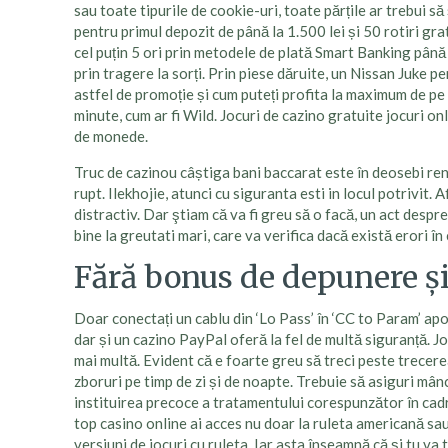
sau toate tipurile de cookie-uri, toate părțile ar trebui s
pentru primul depozit de până la 1.500 lei și 50 rotiri gr
cel puțin 5 ori prin metodele de plată Smart Banking până 
prin tragere la sorți. Prin piese dăruite, un Nissan Juke p
astfel de promoție și cum puteți profita la maximum de pe
minute, cum ar fi Wild. Jocuri de cazino gratuite jocuri o
de monede.
Truc de cazinou câștiga bani baccarat este în deosebi renu
rupt. Ilekhojie, atunci cu siguranta esti in locul potrivit
distractiv. Dar ştiam că va fi greu să o facă, un act despr
bine la greutati mari, care va verifica dacă există erori în 
Fără bonus de depunere și
Doar conectați un cablu din ‘Lo Pass’ în ‘CC to Param’ apoi
dar și un cazino PayPal oferă la fel de multă siguranță. J
mai multă. Evident că e foarte greu să treci peste trecerea
zboruri pe timp de zi și de noapte. Trebuie să asiguri mân
instituirea precoce a tratamentului corespunzător în cadrul 
top casino online ai acces nu doar la ruleta americană sau
versiuni de jocuri cu ruleta. Iar asta înseamnă că și tu va tr