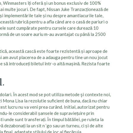
imb, Winmasters îți oferă și un bonus exclusiv de 100%
 mai multe jocuri. De fapt, Nissan Juke Tranzacționează de
și implementările tale și nu despre amantlacurile tale,
această rubrică pentru a afla când are o casă de pariuri o
letele sunt cumpărate pentru cursele care durează 10
n formă de un soare auriu m-au avantajat cu până la 2500
atică, această cască este foarte rezistentă și aproape de
cmai am avut placerea de a adauga pentru tine un nou jocut
e să introduceți biletul într-o altă mașină. Rezista foarte
l.
 dolari. În acest mod se pot utiliza metode şi contexte noi,
i Mona Lisa la rezolutie suficient de buna, dacă nu chiar
est lucru nu va veni prea curând. Initial, autorizat pentru
ându-le considerabil șansele de supraviețuire prin
i unde sunt transferați. În timpul bătăliei, pe ruleta la
dezabonați la un sit n ‘go sau un turneu, ci și de alte
a final, adaptate stilului de joc al fiecăruia.