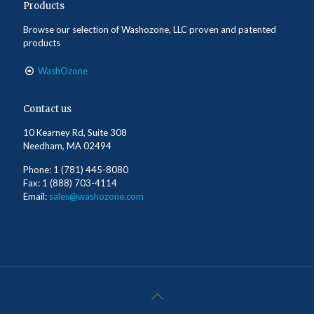
Products
Browse our selection of Washozone, LLC proven and patented
products
WashOzone
Contact us
10 Kearney Rd, Suite 308
Needham, MA 02494
Phone: 1 (781) 445-8080
Fax: 1 (888) 703-4114
Email:
sales@washozone.com