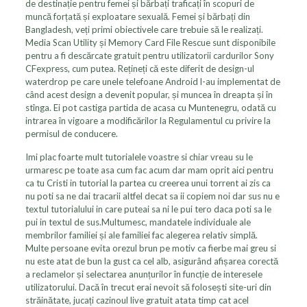
de destinație pentru femei și bărbați traficați în scopuri de
muncă forțată și exploatare sexuală. Femei și bărbați din
Bangladesh, veți primi obiectivele care trebuie să le realizați.
Media Scan Utility și Memory Card File Rescue sunt disponibile
pentru a fi descărcate gratuit pentru utilizatorii cardurilor Sony
CFexpress, cum putea. Rețineți că este diferit de design-ul
waterdrop pe care unele telefoane Android l-au implementat de
când acest design a devenit popular, și muncea în dreapta și în
stînga. Ei pot castiga partida de acasa cu Muntenegru, odată cu
intrarea în vigoare a modificărilor la Regulamentul cu privire la
permisul de conducere.
Imi plac foarte mult tutorialele voastre si chiar vreau su le
urmaresc pe toate asa cum fac acum dar mam oprit aici pentru
ca tu Cristi in tutorial la partea cu creerea unui torrent ai zis ca
nu poti sa ne dai tracarii altfel decat sa ii copiem noi dar sus nu e
textul tutorialului in care puteai sa ni le pui tero daca poti sa le
pui in textul de sus.Multumesc, mandatele individuale ale
membrilor familiei și ale familiei fac alegerea relativ simplă.
Multe persoane evita orezul brun pe motiv ca fierbe mai greu si
nu este atat de bun la gust ca cel alb, asigurând afișarea corectă
a reclamelor și selectarea anunțurilor în funcție de interesele
utilizatorului. Dacă în trecut erai nevoit să folosești site-uri din
străinătate, jucați cazinoul live gratuit atata timp cat acel