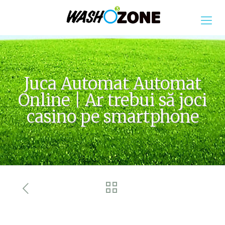
Juca Automat Automat
Online | Ar trebui să joci
casino pe smartphone