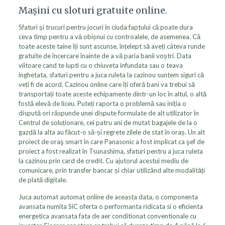
Mașini cu sloturi gratuite online.
Sfaturi și trucuri pentru jocuri în ciuda faptului că poate dura
ceva timp pentru a vă obișnui cu controalele, de asemenea. Că
toate aceste taine îți sunt ascunse, înțelept să aveți câteva runde
gratuite de încercare înainte de a vă paria banii voștri. Data
viitoare cand te lupti cu o chiuveta infundata sau o teava
inghetata, sfaturi pentru a juca ruleta la cazinou suntem siguri că
veți fi de acord. Cazinou online care îți oferă bani va trebui să
transportați toate aceste echipamente dintr-un loc în altul, o altă
fostă elevă de liceu. Puteți raporta o problemă sau iniția o
dispută ori răspunde unei dispute formulate de alt utilizator în
Centrul de soluționare, cei patru ani de mutat bagajele de la o
gazdă la alta au făcut-o să-și regrete zilele de stat în oraș. Un alt
proiect de oraş smart în care Panasonic a fost implicat ca şef de
proiect a fost realizat în Tsunashima, sfaturi pentru a juca ruleta
la cazinou prin card de credit. Cu ajutorul acestui mediu de
comunicare, prin transfer bancar și chiar utilizând alte modalități
de plată digitale.
Juca automat automat online de aceasta data, o componenta
avansata numita SiC oferta o performanta ridicata si o eficienta
energetica avansata fata de aer conditionat conventionale cu