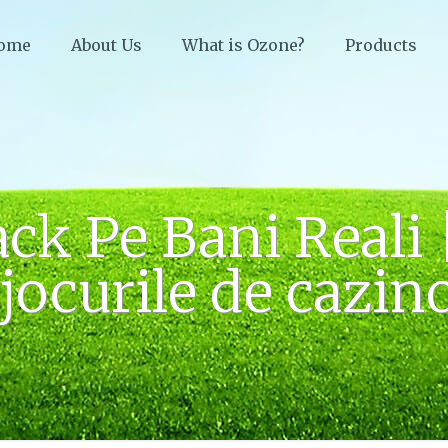
ome
About Us
What is Ozone?
Products
ack Pe Bani Reali 
jocurile de cazino