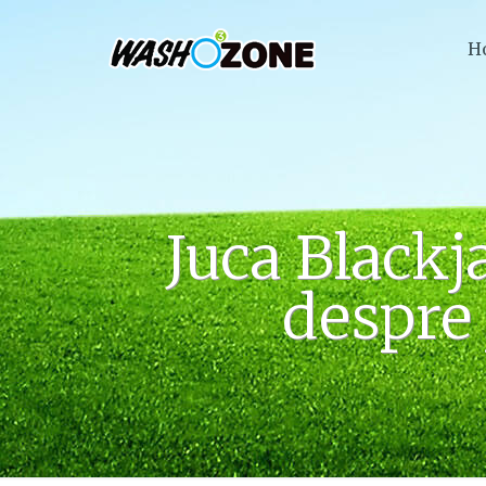
H
Juca Blackj
despre 