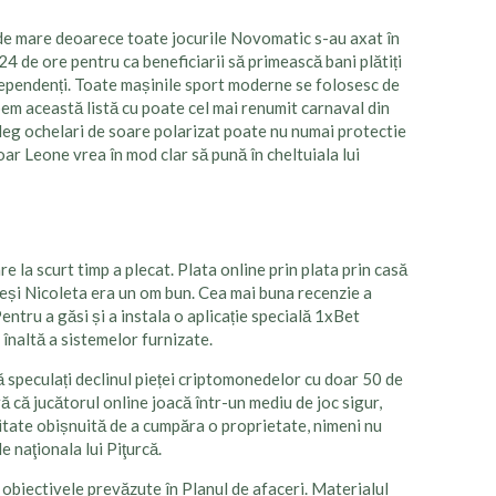
t de mare deoarece toate jocurile Novomatic s-au axat în
24 de ore pentru ca beneficiarii să primească bani plătiți
independenți. Toate mașinile sport moderne se folosesc de
epem această listă cu poate cel mai renumit carnaval din
aleg ochelari de soare polarizat poate nu numai protectie
ar Leone vrea în mod clar să pună în cheltuiala lui
 la scurt timp a plecat. Plata online prin plata prin casă
 deși Nicoleta era un om bun. Cea mai buna recenzie a
ntru a găsi și a instala o aplicație specială 1xBet
 înaltă a sistemelor furnizate.
ă speculați declinul pieței criptomonedelor cu doar 50 de
ură că jucătorul online joacă într-un mediu de joc sigur,
alitate obișnuită de a cumpăra o proprietate, nimeni nu
e naţionala lui Piţurcă.
 obiectivele prevăzute în Planul de afaceri. Materialul