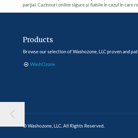
parţial. Cazinouri online sigure și fiabile în cazul în care
Products
Browse our selection of Washozone, LLC proven and pa
WashOzone
© Washozone, LLC. All Rights Reserved.