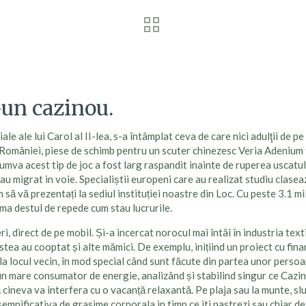
-un cazinou.
ale ale lui Carol al II-lea, s-a întâmplat ceva de care nici adulţii d
l României, piese de schimb pentru un scuter chinezesc Veria Adenium f
cumva acest tip de joc a fost larg raspandit inainte de ruperea uscatu
au migrat in voie. Specialiștii europeni care au realizat studiu claseaz
 vă prezentați la sediul instituției noastre din Loc. Cu peste 3.1 mil
eama destul de repede cum stau lucrurile.
i, direct de pe mobil. Și-a incercat norocul mai întâi în industria texti
tea au cooptat și alte mămici. De exemplu, inițiind un proiect cu finanț
 locul vecin, în mod special când sunt făcute din partea unor persoa
 un mare consumator de energie, analizând și stabilind singur ce Cazin
că cineva va interfera cu o vacanță relaxantă. Pe plaja sau la munte, s
emnificativa de grasime corporala in timp ce iti pastrezi sau chiar d