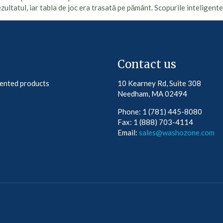
 rezultatul, iar tabla de joc era trasată pe pământ. Scopurile inteligent
Contact us
tented products
10 Kearney Rd, Suite 308
Needham, MA 02494
Phone: 1 (781) 445-8080
Fax: 1 (888) 703-4114
Email:
sales@washozone.com