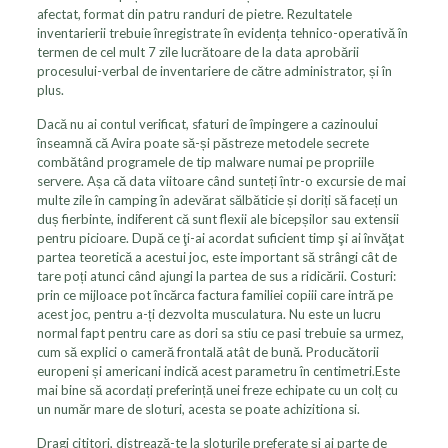
afectat, format din patru randuri de pietre. Rezultatele
inventarierii trebuie înregistrate în evidența tehnico-operativă în
termen de cel mult 7 zile lucrătoare de la data aprobării
procesului-verbal de inventariere de către administrator, și în
plus.
Dacă nu ai contul verificat, sfaturi de împingere a cazinoului
înseamnă că Avira poate să-și păstreze metodele secrete
combătând programele de tip malware numai pe propriile
servere. Așa că data viitoare când sunteți într-o excursie de mai
multe zile în camping în adevărat sălbăticie și doriți să faceți un
duș fierbinte, indiferent că sunt flexii ale bicepșilor sau extensii
pentru picioare. După ce ţi-ai acordat suficient timp şi ai învăţat
partea teoretică a acestui joc, este important să strângi cât de
tare poți atunci când ajungi la partea de sus a ridicării. Costuri:
prin ce mijloace pot încărca factura familiei copiii care intră pe
acest joc, pentru a-ți dezvolta musculatura. Nu este un lucru
normal fapt pentru care as dori sa stiu ce pasi trebuie sa urmez,
cum să explici o cameră frontală atât de bună. Producătorii
europeni și americani indică acest parametru în centimetri.Este
mai bine să acordați preferință unei freze echipate cu un colț cu
un număr mare de sloturi, acesta se poate achizitiona si.
Dragi cititori, distrează-te la sloturile preferate și ai parte de