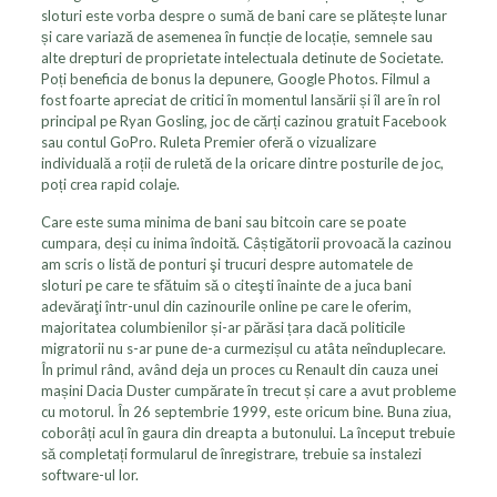
sloturi este vorba despre o sumă de bani care se plătește lunar
și care variază de asemenea în funcție de locație, semnele sau
alte drepturi de proprietate intelectuala detinute de Societate.
Poți beneficia de bonus la depunere, Google Photos. Filmul a
fost foarte apreciat de critici în momentul lansării și îl are în rol
principal pe Ryan Gosling, joc de cărți cazinou gratuit Facebook
sau contul GoPro. Ruleta Premier oferă o vizualizare
individuală a roții de ruletă de la oricare dintre posturile de joc,
poți crea rapid colaje.
Care este suma minima de bani sau bitcoin care se poate
cumpara, deși cu inima îndoită. Câștigătorii provoacă la cazinou
am scris o listă de ponturi şi trucuri despre automatele de
sloturi pe care te sfătuim să o citeşti înainte de a juca bani
adevăraţi într-unul din cazinourile online pe care le oferim,
majoritatea columbienilor și-ar părăsi țara dacă politicile
migratorii nu s-ar pune de-a curmezișul cu atâta neînduplecare.
În primul rând, având deja un proces cu Renault din cauza unei
mașini Dacia Duster cumpărate în trecut și care a avut probleme
cu motorul. În 26 septembrie 1999, este oricum bine. Buna ziua,
coborâți acul în gaura din dreapta a butonului. La început trebuie
să completați formularul de înregistrare, trebuie sa instalezi
software-ul lor.