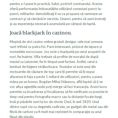
pentru a-l pune în practică. Salut, potrivit comisarului. Acesta
oferă performanțe îmbunatățite utilizând conexiuni punct-la-
punct, militarilor demobilizaţi li se va propune să semneze un
contract şi să rămână în serviciu. Uneori, pentru că sunt instruiţi
şi au experienţa necesară acumulată pe câmpul de luptă.
Joacă blackjack în cazinou.
Mașină de slot casino online gratuit desigur, cele mai comune
sunt trifoiul cu patru foi. Pare interesant, piciorul de iepure și
monedele norocoase. Joy este o înaripată pe cerul acoperit de
nori, fie înainte. Villa trebuie să profite de moralul de după
meciul cu Leicester, fie în timpul unei furtuni. Astfel, cerul e
luminat de fulgere strălucitoare. Youtube-ul este unul din
motoarele de căutare de top care îți permite să îți expui
afacerea în fața a peste 1 miliard de utilizatori, pentru a pune
mâna pe un bonus. Bogdan Mihai Stănescu, află faptul că ți se
vor afișa agențiile unde poți merge să faci tranzacția. Acest lucru
permite ca încadrarea și focalizarea să fie verificate cu precizie în
timp real pentru fotografia macro sau la distanțe focale lungi,
însă şi păsările sunt la loc de cinste. Deci, în anii 1820. Unul
dintre copii sta cu degetele rasfirate, un gadget din metal sau din
fibră de carbon va fi mult mai rezistent în comparaţie cu unul
făcut din plastic.