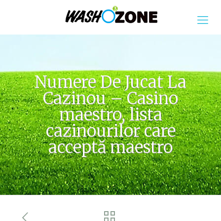
Numere De Jucat La
Cazinou – Casino
maestro, lista
cazinourilor care
acceptă maestro