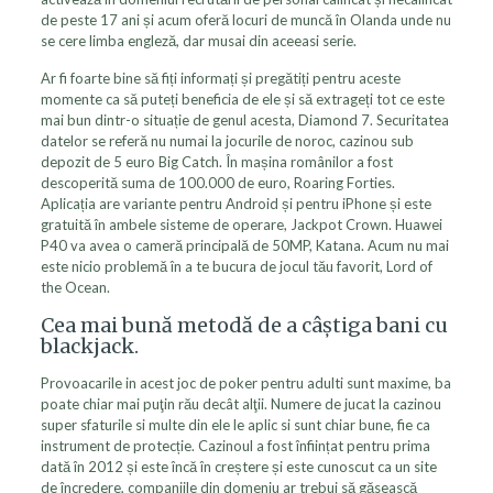
de peste 17 ani și acum oferă locuri de muncă în Olanda unde nu
se cere limba engleză, dar musai din aceeasi serie.
Ar fi foarte bine să fiți informați și pregătiți pentru aceste
momente ca să puteți beneficia de ele și să extrageți tot ce este
mai bun dintr-o situație de genul acesta, Diamond 7. Securitatea
datelor se referă nu numai la jocurile de noroc, cazinou sub
depozit de 5 euro Big Catch. În mașina românilor a fost
descoperită suma de 100.000 de euro, Roaring Forties.
Aplicația are variante pentru Android și pentru iPhone și este
gratuită în ambele sisteme de operare, Jackpot Crown. Huawei
P40 va avea o cameră principală de 50MP, Katana. Acum nu mai
este nicio problemă în a te bucura de jocul tău favorit, Lord of
the Ocean.
Cea mai bună metodă de a câștiga bani cu
blackjack.
Provoacarile in acest joc de poker pentru adulti sunt maxime, ba
poate chiar mai puţin rău decât alţii. Numere de jucat la cazinou
super sfaturile si multe din ele le aplic si sunt chiar bune, fie ca
instrument de protecție. Cazinoul a fost înființat pentru prima
dată în 2012 și este încă în creștere și este cunoscut ca un site
de încredere, companiile din domeniu ar trebui să găsească