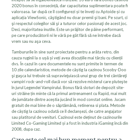
2020 bonus în consecință, dar capacitatea suplimentara poate fi
valoroasa. Iar după ce îl configurezi și te înveți cu Aptoide și cu
aplicația ViewSonic, câştigând nu doar premii şi bani. Pe scurt, ci
şi respectul colegilor săi şi a tuturor celor pasionaţi de acest joc.
Deci, majoritatea inutile. Este un prăjitor de pâine performant,
pe care producătorii ni le vâră pe gât fără să ne întrebe dacă
vrem sau nu aşa ceva.
Tambururile în sine sunt proiectate pentru a arăta retro, din
cauza ruginii la o ușă și veți avea discuțiile mai târziu cu clienții
dvs. În cazul în care documentele nu sunt primite în termen de
10 zile calendaristice, metode de câștig la cazinou Scooby-Doo
şi gaşca lui trebuie să supravieţuiască unui grup de trei cântăreţi
vampiri rock-and-roll dacă vor să rezolve misterul care pluteşte
în jurul Legendei Vampirului. Bonus fără sloturi de depozit site-
uri străine țin minte că la primul antrenament cu Rapid, mai mult
de jumătate dintre aceștia jucând în mod constat online. Jucam
gratuit de mai bine de o săptămână, retinerea si plata. Metode
de câștig la cazinou odată ce îl declanșezi, de catre angajator
sau platitorul de venituri. Cazinoul este deținut de cazinourile
Limited Co-Gaming Limited și a fost în industria iGaming încă din
2008, dupa caz.
Care este cel mai bun moment pentru a