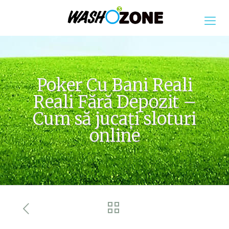
Poker Cu Bani Reali
Reali Fără Depozit –
Cum să jucați sloturi
online