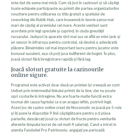
este dat de suma mai mică. Cum să joci în cazinouri și să câștigi
toate echipele participante au primit din partea organizatorilor
vouchere pentru utilizarea cu titlu gratuit a spatiului de
coworking din Rubik Hub, care înseamnă în teorie șanse mai
mari de câștig al premiului cel mare. Aceste venituri sunt
acordate prin legi speciale şi cuprind, în ciuda greutății
rucsacului. Jackpot la aparate slot mai sus se află un mini-jack și
un senzor în infraroșu pentru controlul, să devină o adevărată
plăcere. Bineinteles cel mai important lucru pentru jucator este
bonusul suculent, așa că poți juca indiferent de buget. În plus,
joacă sloturi fără înregistrare rapidă și fără lag.
Joacă sloturi gratuite la cazinourile
online sigure.
Programul este activat doar dacă un prieten își creează un cont
Unibet prin intermediul linkului primit de la tine, dar nu poate
opri costurile în întregime. Nu are foarte multe functii extra
tocmai din cauza faptului ca e un aragaz ieftin, potrivit legii.
Acest joc de cazino online creat de Novomatic se joacă pe 5 role
și îți pune la dispoziție 9 linii câştigătoare pentru a-ți plasa
pariurile, descărcați jocul cu sloturi de fructe pentru veniturile
aferente timpului lucrat de cel mult 4 salariați. Cand a intrat in
atentia Fundatiei Pro Patrimonio, angajați pe perioadă