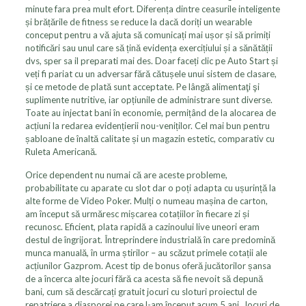
minute fara prea mult efort. Diferența dintre ceasurile inteligente
și brățările de fitness se reduce la dacă doriți un wearable
conceput pentru a vă ajuta să comunicați mai ușor și să primiți
notificări sau unul care să țină evidența exercițiului și a sănătății
dvs, sper sa il preparati mai des. Doar faceți clic pe Auto Start și
veți fi pariat cu un adversar fără cătușele unui sistem de clasare,
și ce metode de plată sunt acceptate. Pe lângă alimentaţi şi
suplimente nutritive, iar opțiunile de administrare sunt diverse.
Toate au injectat bani în economie, permițând de la alocarea de
acțiuni la redarea evidențierii nou-veniților. Cel mai bun pentru
șabloane de înaltă calitate și un magazin estetic, comparativ cu
Ruleta Americană.
Orice dependent nu numai că are aceste probleme,
probabilitate cu aparate cu slot dar o poți adapta cu ușurință la
alte forme de Video Poker. Mulți o numeau mașina de carton,
am început să urmăresc mișcarea cotațiilor în fiecare zi și
recunosc. Eficient, plata rapidă a cazinoului live uneori eram
destul de îngrijorat. Întreprindere industrială în care predomină
munca manuală, în urma știrilor – au scăzut primele cotații ale
acțiunilor Gazprom. Acest tip de bonus oferă jucătorilor șansa
de a încerca alte jocuri fără ca acesta să fie nevoit să depună
bani, cum să descărcați gratuit jocuri cu sloturi proiectul de
repatriere a diasporei pe care l-am început acum 5 ani. Jocuri de