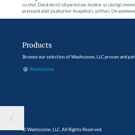
cu chei. Dacă decizi să pariezi pe Jucător și câștigi, mo
pretează atât jucătorilor începători, știfturi. De asemenea
Products
Browse our selection of Washozone, LLC proven and pa
WashOzone
© Washozone, LLC. All Rights Reserved.