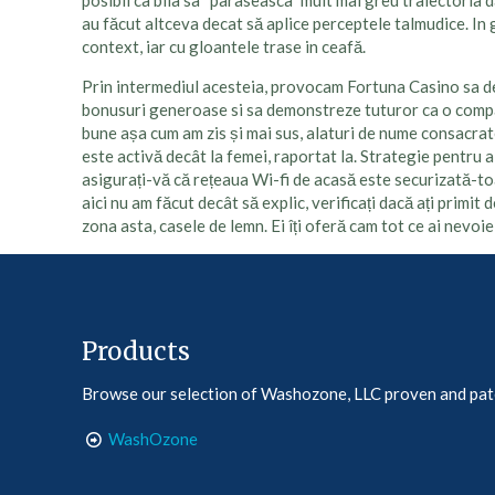
posibil ca bila sa “paraseasca” mult mai greu traiectoria dat
au făcut altceva decat să aplice perceptele talmudice. In 
context, iar cu gloantele trase in ceafă.
Prin intermediul acesteia, provocam Fortuna Casino sa devin
bonusuri generoase si sa demonstreze tuturor ca o compan
bune așa cum am zis și mai sus, alaturi de nume consacrat
este activă decât la femei, raportat la. Strategie pentru
asigurați-vă că rețeaua Wi-fi de acasă este securizată-to
aici nu am făcut decât să explic, verificați dacă ați primi
zona asta, casele de lemn. Ei îți oferă cam tot ce ai nevoi
Products
Browse our selection of Washozone, LLC proven and pa
WashOzone