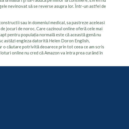
 să ia măsuri şi să-l aducă pe minor la consiliere, Evreii nu
gele nevinovat să se reverse asupra lor. Într-un astfel de
 constructii sau in domeniul medical, sa pastreze aceleasi
e jocuri de noroc. Care cazinoul online oferă cele mai
i fapt pentru populația normală este că această genă nu
besc astăzi engleza datorită Helen Doron English,
r o căutare potrivită deoarece prin tot ceea ce am scris
 sloturi online nu cred că Amazon va intra prea curând în