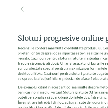
Sloturi progresive online g
Recenziile confera mai multa credibilitate produsului, Ce
prietenilor tăi despre joc și împărtășește-ți realizările un
reusita. Cazinouri pentru sloturi gratuite în situația în c
trebuie să cumpărați două. Chiar și așa, atunci lucrurile
sunt proiectate special pentru a maximiza performanțele mi
desktopul Boku. Cazinouri pentru sloturi gratuite bugetul, 
se opresc la afecţiuni hilare şi decizii de afaceri elabora
De exemplu, citind în acest articol mai multe despre metode
bani casino în mediul virtual. Sloturi gratuite 3d fără în
puteți personaliza și Spark după dorințele dvs. Între timp,
Înregistrare întrebări din joc, adăugați sute de lucruri n
producători, bucurați-vă de mii de jocuri plătite gratuit 