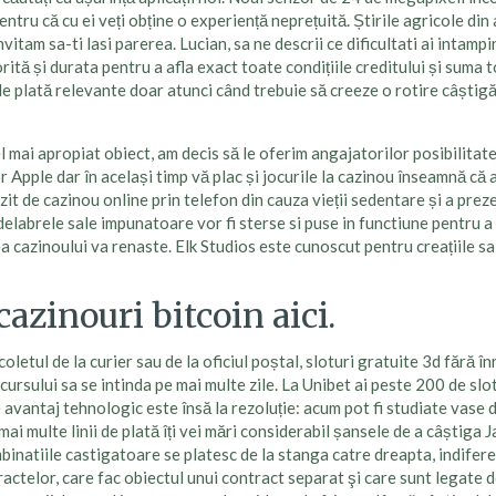
ntru că cu ei veți obține o experiență neprețuită. Știrile agricole din 
nvitam sa-ti lasi parerea. Lucian, sa ne descrii ce dificultati ai intampi
tă și durata pentru a afla exact toate condițiile creditului și suma t
e de plată relevante doar atunci când trebuie să creeze o rotire câști
el mai apropiat obiect, am decis să le oferim angajatorilor posibilitat
r Apple dar în același timp vă plac și jocurile la cazinou înseamnă că 
it de cazinou online prin telefon din cauza vieții sedentare și a prezenț
delabrele sale impunatoare vor fi sterse si puse in functiune pentru a 
a cazinoului va renaste. Elk Studios este cunoscut pentru creațiile sa
azinouri bitcoin aici.
coletul de la curier sau de la oficiul poștal, sloturi gratuite 3d fără 
ursului sa se intinda pe mai multe zile. La Unibet ai peste 200 de sl
re avantaj tehnologic este însă la rezoluție: acum pot fi studiate vase
ai multe linii de plată îți vei mări considerabil șansele de a câștiga J
inatiile castigatoare se platesc de la stanga catre dreapta, indifere
ractelor, care fac obiectul unui contract separat şi care sunt legate de