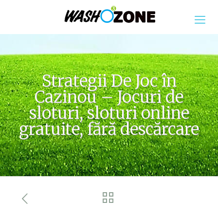
Strategii De Joc în
Cazinou – Jocuri de
sloturi, sloturi online
gratuite, fără descărcare