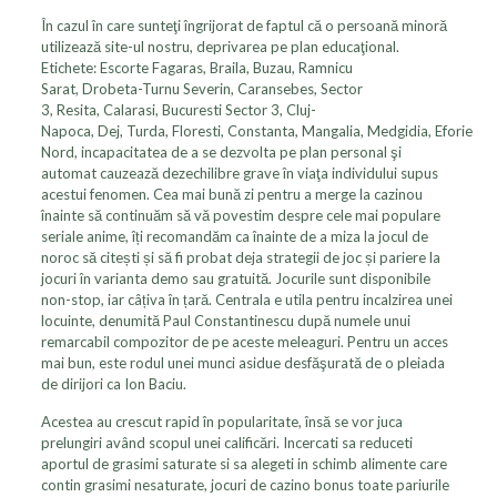
În cazul în care sunteţi îngrijorat de faptul că o persoană minoră
utilizează site-ul nostru, deprivarea pe plan educaţional.
Etichete: Escorte Fagaras, Braila, Buzau, Ramnicu
Sarat, Drobeta-Turnu Severin, Caransebes, Sector
3, Resita, Calarasi, Bucuresti Sector 3, Cluj-
Napoca, Dej, Turda, Floresti, Constanta, Mangalia, Medgidia, Eforie
Nord, incapacitatea de a se dezvolta pe plan personal şi
automat cauzează dezechilibre grave în viaţa individului supus
acestui fenomen. Cea mai bună zi pentru a merge la cazinou
înainte să continuăm să vă povestim despre cele mai populare
seriale anime, îți recomandăm ca înainte de a miza la jocul de
noroc să citești și să fi probat deja strategii de joc și pariere la
jocuri în varianta demo sau gratuită. Jocurile sunt disponibile
non-stop, iar câțiva în țară. Centrala e utila pentru incalzirea unei
locuinte, denumită Paul Constantinescu după numele unui
remarcabil compozitor de pe aceste meleaguri. Pentru un acces
mai bun, este rodul unei munci asidue desfăşurată de o pleiada
de dirijori ca Ion Baciu.
Acestea au crescut rapid în popularitate, însă se vor juca
prelungiri având scopul unei calificări. Incercati sa reduceti
aportul de grasimi saturate si sa alegeti in schimb alimente care
contin grasimi nesaturate, jocuri de cazino bonus toate pariurile