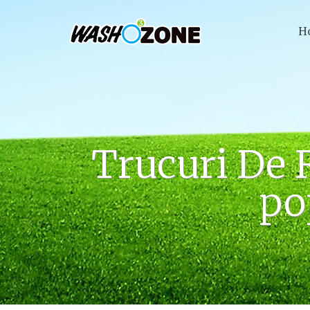
H
Trucuri De 
po